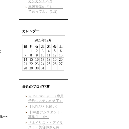
カンカン！ (97)
黒沼智美の「トモ」っ
て言ってよ。 (152)
カレンダー
2025年12月
日
月
火
水
木
金
土
1
2
3
4
5
6
と
7
8
9
10
11
12
13
14
15
16
17
18
19
20
21
22
23
24
25
26
27
28
29
30
31
i
最近のブログ記事
☆OSIRASE☆ （専用
予約システムの終了）
【お詫びとお願い】
【 中途アシスタント・
enri
募集 】 des!
『ネイリスト・アイリ
スト・美容師さん募