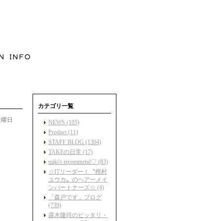
カテゴリ一覧
 火曜日
NEWS (105)
Product (11)
STAFF BLOG (1304)
TAKEの日常 (17)
miki's recommend♡ (83)
☆ITリーダー！〝樫村
ユウカ〟のヘアーメイ
ンパートナーズ☆ (4)
「森戸です」ブログ
(739)
露木隆司のピッタリ・