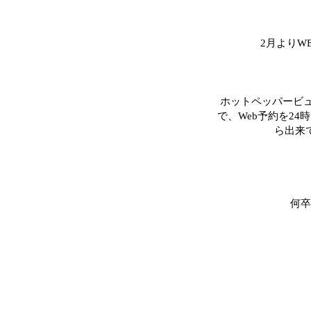
2月よりW
ホットペッパービ
で、Web予約を2
ら出来
何卒